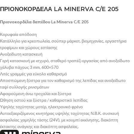
ΠΡΙΟΝΟΚΟΡΔΕΛΑ LA MINERVA C/E 205
Πριονοκορδέλα δαπέδου La Minerva C/E 205
Κορυφαία απόδοση
Κατάλληλο για κρεοπωλεία, σούπερ μάρκετ, βιομηχανίες, εργαστήρια
τροφίμων και χώρους εστίασης
Ανοξείδωτη κατασκευή
Γερή κατασκευή με ισχυρό, σταθερό τραπέζι εργασίας από ανοξείδωτο
χάλυβα πάχους 3 mm, 600×570
Λιτές γραμμές για εύκολο καθαρισμό
Αποσπώμενη ξύστρα για τον καθαρισμό της λεπίδας και ανοξείδωτο
ταψί συλλογής ρινισμάτων
Αφαιρούμενη άνω τροχαλία και ξύστρα
Ώθηση οστού και ξύστρα / καθαριστικό λεπίδας
Υψηλής ταχύτητας μοτέρ, ηλεκτρονικό φρένο
Αυτοεξαεριζόμενος κινητήρας υψηλής ταχύτητας Ν.Β.Κ. συσκευή
ασφαλείας χαμηλής τάσης (24V), με κουμπί εκκίνησης, διακόπτη
έκτακτης ανάγκης
και διακόπτη ασφαλείας.