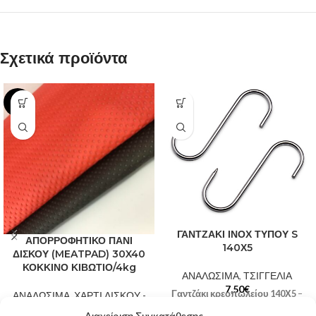
Σχετικά προϊόντα
-6%
ΓΑΝΤΖΑΚΙ ΙΝΟΧ ΤΥΠΟΥ S
ΑΠΟΡΡΟΦΗΤΙΚΟ ΠΑΝΙ
140Χ5
ΔΙΣΚΟΥ (MEATPAD) 30X40
ΚΟΚΚΙΝΟ ΚΙΒΩΤΙΟ/4kg
ΑΝΑΛΩΣΙΜΑ
,
ΤΣΙΓΓΕΛΙΑ
7,50
€
Γαντζάκι κρεοπωλείου 140Χ5
–
ΑΝΑΛΩΣΙΜΑ
,
ΧΑΡΤΙ ΔΙΣΚΟΥ -
Ανοξείδωτα κατάλληλα για κρέας
ΠΑΝΑΚΙΑ