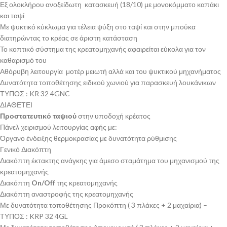
Εξ ολοκλήρου ανοξείδωτη κατασκευή (18/10) με μονοκόμματο καπάκι
και ταψί
Με ψυκτικό κύκλωμα για τέλεια ψύξη στο ταψί και στην μπούκα
διατηρώντας το κρέας σε άριστη κατάσταση
Το κοπτικό σύστημα της κρεατομηχανής αφαιρείται εύκολα για τον
καθαρισμό του
Αθόρυβη λειτουργία μοτέρ μειωτή αλλά και του ψυκτικού μηχανήματος
Δυνατότητα τοποθέτησης ειδικού χωνιού για παρασκευή λουκάνικων
ΤΥΠΟΣ : KR 32 4GNC
ΔΙΑΘΕΤΕΙ
Προστατευτικό ταψιού
στην υποδοχή κρέατος
Πάνελ χειρισμού λειτουργίας αφής με:
Όργανο ένδειξης θερμοκρασίας με δυνατότητα ρύθμισης
Γενικό Διακόπτη
Διακόπτη έκτακτης ανάγκης για άμεσο σταμάτημα του μηχανισμού της
κρεατομηχανής
Διακόπτη
On/Off
της κρεατομηχανής
Διακόπτη αναστροφής της κρεατομηχανής
Με δυνατότητα τοποθέτησης Προκόπτη ( 3 πλάκες + 2 μαχαίρια) –
ΤΥΠΟΣ : KRP 32 4GL