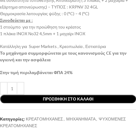
Με δυνατότητα τοποθέτησης Απονευρωτή ( 3 πλάκες + 2 μαχαίρια +
εξάρτημα απονεύρωσης) – ΤΥΠΟΣ : KRPNV 32 4GL
Θερμοκρασία λειτουργίας ψύξης : 0 (°C) – 4 (°C)
Συνοδεύεται με :
1 στούμπο για την προώθηση του κρέατος
1 πλάκα INOX Νο32 4,5mm + 1 μαχαίρι INOX
Κατάλληλη για Super Markets , Κρεοπωλεία , Εστιατόρια
Το μηχάνημα συμμορφώνεται με τους κανονισμούς CE για την
υγιεινή και την ασφάλεια
Στην τιμή περιλαμβάνεται ΦΠΑ 24%
ΠΡΟΣΘΉΚΗ ΣΤΟ ΚΑΛΆΘΙ
Κατηγορίες:
ΚΡΕΑΤΟΜΗΧΑΝΕΣ
,
ΜΗΧΑΝΗΜΑΤΑ
,
ΨΥΧΟΜΕΝΕΣ
ΚΡΕΑΤΟΜΗΧΑΝΕΣ