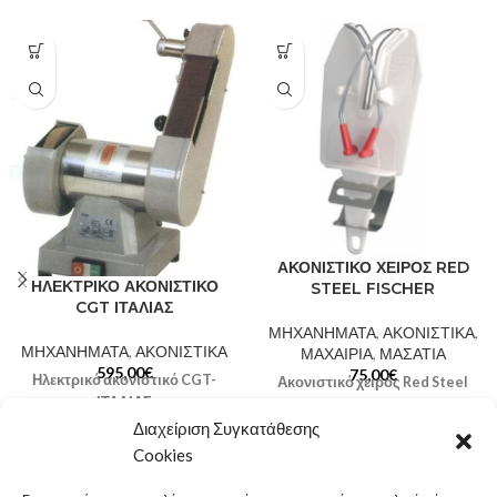
ΑΚΟΝΙΣΤΙΚΟ ΧΕΙΡΟΣ RED
ΗΛΕΚΤΡΙΚΟ ΑΚΟΝΙΣΤΙΚΟ
STEEL FISCHER
CGT ΙΤΑΛΙΑΣ
ΜΗΧΑΝΗΜΑΤΑ
,
ΑΚΟΝΙΣΤΙΚΑ
,
ΜΗΧΑΝΗΜΑΤΑ
,
ΑΚΟΝΙΣΤΙΚΑ
ΜΑΧΑΙΡΙΑ
,
ΜΑΣΑΤΙΑ
595,00
€
75,00
€
Ηλεκτρικό ακονιστικό CGT-
Ακονιστικό χειρός Red Steel
ΙΤΑΛΙΑΣ
Fisher
Ακόνισμα με ιμάντα οξειδίου του
Διαχείριση Συγκατάθεσης
Συσκευή με ανοξείδωτη βάση
αλουμινίου
Απλό στη χρήση, χωρίς ειδική
Cookies
Με τροχό από τσόχα για γυάλισμα
εκπαίδευση
Εύκολο στη χρήση με
Σταθερή γωνία των λεπίδων 30°