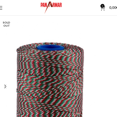
0
0,00
SOLD
OUT