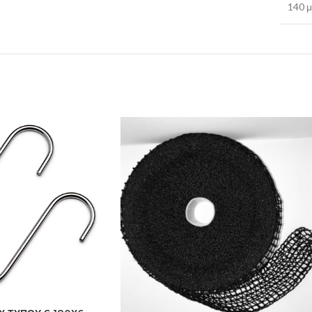
140 μ