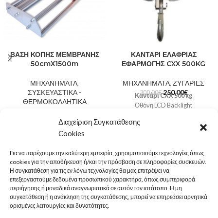
ΒΑΣΗ ΚΟΠΗΣ ΜΕΜΒΡΑΝΗΣ
ΚΑΝΤΑΡΙ ΕΛΑΦΡΙΑΣ
50cmΧ1500m
ΕΦΑΡΜΟΓΗΣ CXX 500KG
ΜΗΧΑΝΗΜΑΤΑ
,
ΜΗΧΑΝΗΜΑΤΑ
,
ΖΥΓΑΡΙΕΣ
ΣΥΣΚΕΥΑΣΤΙΚΑ -
250,00
€
300,00
€
Καντάρι CXX 500 kg
ΘΕΡΜΟΚΟΛΛΗΤΙΚΑ
Οθόνη LCD Backlight
145,00
€
Βάση κοπής μεμβράνης για
Ένδειξη χαμηλής μπαταρίας
Διαχείριση Συγκατάθεσης
πλάτος μεμβράνης μέχρι 50cm
Κατασκευή από αλουμίνιο
Cookies
και έως 1500m, σχεδιασμένες
Λειτουργεί με 3 μπαταρίες ΑΑ
για την τύλιξη προϊόντων,
(περιλαμβάνονται)
όπως φρέσκο ή κατεψυγμένο
Για να παρέχουμε την καλύτερη εμπειρία, χρησιμοποιούμε τεχνολογίες όπως
Ιδανικό για βιομηχανικούς
cookies για την αποθήκευση ή/και την πρόσβαση σε πληροφορίες συσκευών.
κρέας, τυριά, σάντουιτς,
χώρους, κρεοπωλεία,
Η συγκατάθεση για τις εν λόγω τεχνολογίες θα μας επιτρέψει να
λαχανικά, έτοιμο φαγητό κ.λ.π
ψητοπωλεία, ιχθυοπωλεία,
LEGAL
επεξεργαστούμε δεδομένα προσωπικού χαρακτήρα, όπως συμπεριφορά
Με μετακινούμενο μαχαιράκι
εστιατόρια, super market, courier
περιήγησης ή μοναδικά αναγνωριστικά σε αυτόν τον ιστότοπο. Η μη
Εξ' ολοκλήρου ανοξείδωτο
Στην τιμή περιλαμβάνεται ΦΠΑ
MENU
συγκατάθεση ή η ανάκληση της συγκατάθεσης, μπορεί να επηρεάσει αρνητικά
Για μεμβράνη πλάτους έως 50cm
24%
ορισμένες λειτουργίες και δυνατότητες.
και μήκος 1100m μέχρι 1500m
ΚΑΤΗΓΟΡΙΕΣ