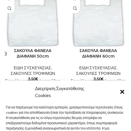
ΣΑΚΟΥΛΑ ΦΑΝΕΛΑ
ΣΑΚΟΥΛΑ ΦΑΝΕΛΑ
ΔΙΑΦΑΝΗ 50cm
ΔΙΑΦΑΝΗ 60cm
ΕΙΔΗ ΣΥΣΚΕΥΑΣΙΑΣ
,
ΕΙΔΗ ΣΥΣΚΕΥΑΣΙΑΣ
,
ΣΑΚΟΥΛΕΣ ΤΡΟΦΙΜΩΝ
ΣΑΚΟΥΛΕΣ ΤΡΟΦΙΜΩΝ
3,50
€
3,50
€
Σακούλα φανέλα διάφανη 50cm
Σακούλα φανέλα διάφανη 60cm
Μέγεθος: 50cm
Μέγεθος: 60cm
Διαχείριση Συγκατάθεσης
Στην τιμή περιλαμβάνεται ΦΠΑ
Στην τιμή περιλαμβάνεται ΦΠΑ
Cookies
24%
24%
Για να παρέχουμε την καλύτερη εμπειρία, χρησιμοποιούμε τεχνολογίες όπως
cookies για την αποθήκευση ή/και την πρόσβαση σε πληροφορίες συσκευών.
Η συγκατάθεση για τις εν λόγω τεχνολογίες θα μας επιτρέψει να
LEGAL
επεξεργαστούμε δεδομένα προσωπικού χαρακτήρα, όπως συμπεριφορά
περιήγησης ή μοναδικά αναγνωριστικά σε αυτόν τον ιστότοπο. Η μη