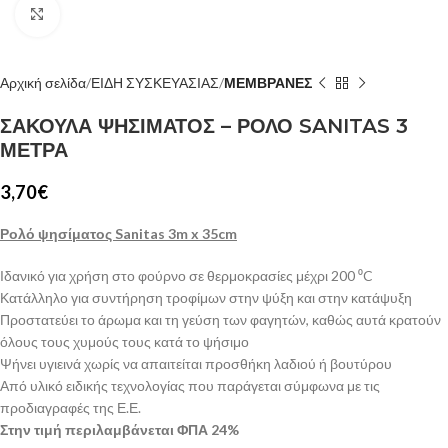
Κλίκ για μεγέθυνση
Αρχική σελίδα
ΕΙΔΗ ΣΥΣΚΕΥΑΣΙΑΣ
ΜΕΜΒΡΑΝΕΣ
ΣΑΚΟΥΛΑ ΨΗΣΙΜΑΤΟΣ – ΡΟΛΟ SANITAS 3
ΜΕΤΡΑ
3,70
€
Ρολό ψησίματος Sanitas 3m x 35cm
Ιδανικό για χρήση στο φούρνο σε θερμοκρασίες μέχρι 200 ⁰C
Κατάλληλο για συντήρηση τροφίμων στην ψύξη και στην κατάψυξη
Προστατεύει το άρωμα και τη γεύση των φαγητών, καθώς αυτά κρατούν
όλους τους χυμούς τους κατά το ψήσιμο
Ψήνει υγιεινά χωρίς να απαιτείται προσθήκη λαδιού ή βουτύρου
Από υλικό ειδικής τεχνολογίας που παράγεται σύμφωνα με τις
προδιαγραφές της Ε.Ε.
Στην τιμή περιλαμβάνεται ΦΠΑ 24%