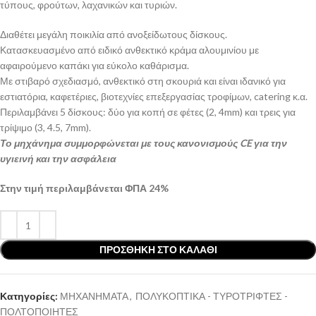
τύπους, φρούτων, λαχανικών και τυριών.
Διαθέτει μεγάλη ποικιλία από ανοξείδωτους δίσκους.
Κατασκευασμένο από ειδικό ανθεκτικό κράμα αλουμινίου με
αφαιρούμενο καπάκι για εύκολο καθάρισμα.
Με στιβαρό σχεδιασμό, ανθεκτικό στη σκουριά και είναι ιδανικό για
εστιατόρια, καφετέριες, βιοτεχνίες επεξεργασίας τροφίμων, catering κ.α.
Περιλαμβάνει 5 δίσκους: δύο για κοπή σε φέτες (2, 4mm) και τρεις για
τρίψιμο (3, 4.5, 7mm).
Το μηχάνημα συμμορφώνεται με τους κανονισμούς CE για την
υγιεινή και την ασφάλεια
Στην τιμή περιλαμβάνεται ΦΠΑ 24%
ΠΡΟΣΘΉΚΗ ΣΤΟ ΚΑΛΆΘΙ
Κατηγορίες:
ΜΗΧΑΝΗΜΑΤΑ
,
ΠΟΛΥΚΟΠΤΙΚΑ - ΤΥΡΟΤΡΙΦΤΕΣ -
ΠΟΛΤΟΠΟΙΗΤΕΣ