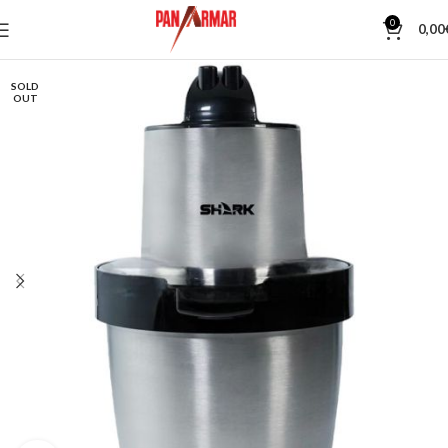
0
0,00
SOLD
OUT