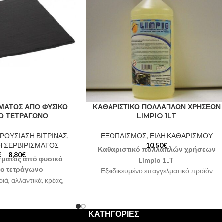
ΣΜΑΤΟΣ ΑΠΟ ΦΥΣΙΚΟ
ΚΑΘΑΡΙΣΤΙΚΟ ΠΟΛΛΑΠΛΩΝ ΧΡΗΣΕΩΝ
ΘΟ ΤΕΤΡΑΓΩΝΟ
LIMPIO 1LT
ΡΟΥΣΙΑΣΗ ΒΙΤΡΙΝΑΣ
,
ΕΞΟΠΛΙΣΜΟΣ
,
ΕΙΔΗ ΚΑΘΑΡΙΣΜΟΥ
Η ΣΕΡΒΙΡΙΣΜΑΤΟΣ
10,50
€
Καθαριστικό πολλαπλών χρήσεων
€
–
8,80
€
σματος από φυσικό
Limpio 1LT
θο τετράγωνο
Εξειδικευμένο επαγγελματικό προϊόν
ιά, αλλαντικά, κρέας,
Ιδανικό για λίπη και καρβουνίλες
 γλυκά κλπ
Κατάλληλο για καθαρισμό: Πάγκους, Γκρίλ,
ουφέδες, κοκτέιλ και
Σχάρες, Πλάκες ψησταριάς, Φούσκες,
αση στο σερβίρισμα του
ΚΑΤΗΓΟΡΙΕΣ
Φούρνους, Μάτια κουζίνας, Κατσαρόλες,