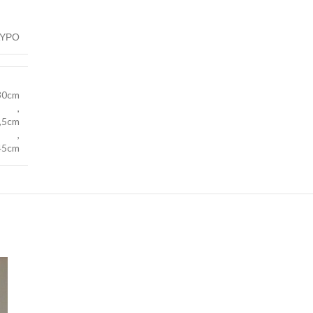
ΥΡΟ
30cm
,
,5cm
,
45cm