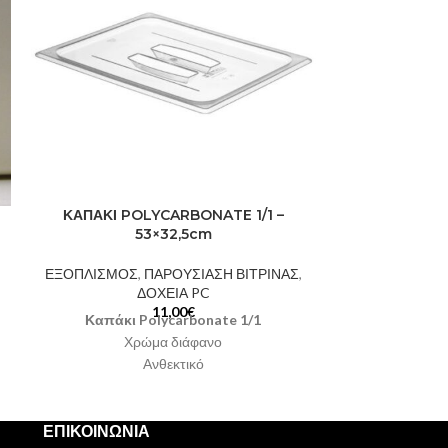
ΚΑΠΑΚΙ POLYCARBONATE 1/1 –
ΚΟΥΤΑ
53×32,5cm
ΕΞΟΠΛΙΣΜΟ
ΕΞΟΠΛΙΣΜΟΣ
,
ΠΑΡΟΥΣΙΑΣΗ ΒΙΤΡΙΝΑΣ
,
Κουτά
ΔΟΧΕΙΑ PC
Κατάλλη
11,00
€
Καπάκι Polycarbonate 1/1
Δι
Χρώμα διάφανο
Στην τιμή π
Ανθεκτικό
Κατάλληλο για δοχείο pc 1/1
Στην τιμή περιλαμβάνεται ΦΠΑ 24%
ΕΠΙΚΟΙΝΩΝΙΑ