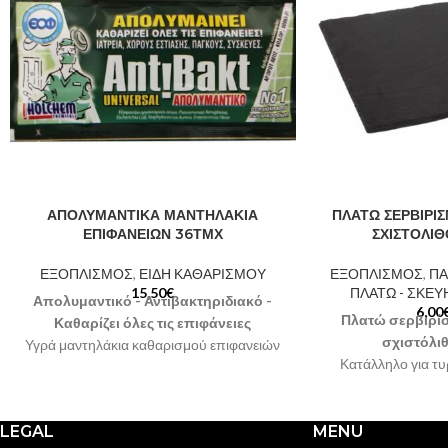
ΑΠΟΛΥΜΑΝΤΙΚΑ ΜΑΝΤΗΛΑΚΙΑ
ΠΛΑΤΩ ΣΕΡΒΙΡΙ
ΕΠΙΦΑΝΕΙΩΝ 36ΤΜΧ
ΣΧΙΣΤΟΛΙ
ΕΞΟΠΛΙΣΜΟΣ
,
ΕΙΔΗ ΚΑΘΑΡΙΣΜΟΥ
ΕΞΟΠΛΙΣΜΟΣ
,
ΠΑ
15,50
€
ΠΛΑΤΩ - ΣΚΕΥ
Απολυμαντικό - Αντιβακτηριδιακό -
6,00
Πλατώ σερβιρί
Καθαρίζει όλες τις επιφάνειες
σχιστόλι
Υγρά μαντηλάκια καθαρισμού επιφανειών
Κατάλληλο για τυρ
Ιδανικό για απολύμανση σε ιατρεία,
ψάρι,
χώρους εστίασης, πάγκους, συσκευές,
Κατάλληλο για μπ
έπιπλα
ιδιαίτερη παρουσί
LEGAL
MENU
Κατάλληλο για οικιακούς και