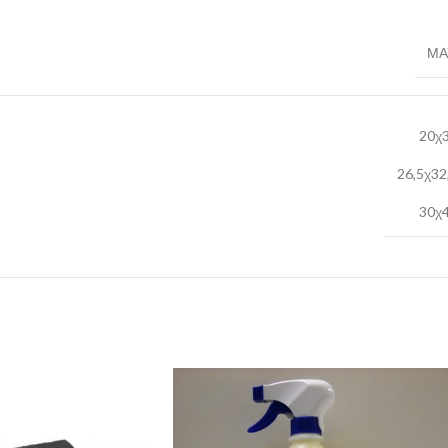
ΜΑ
20χ
26,5χ32
30χ