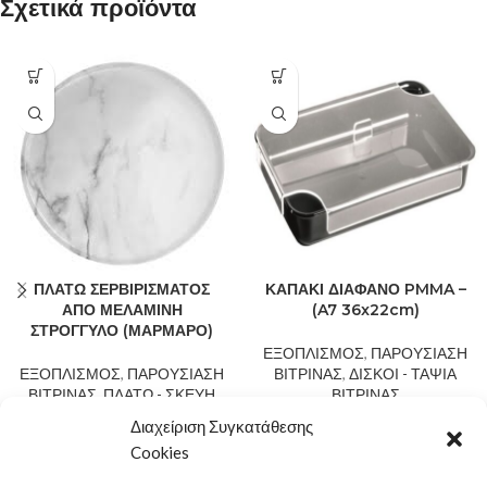
Σχετικά προϊόντα
ΠΛΑΤΩ ΣΕΡΒΙΡΙΣΜΑΤΟΣ
ΚΑΠΑΚΙ ΔΙΑΦΑΝΟ PMMA –
ΑΠΟ ΜΕΛΑΜΙΝΗ
(A7 36x22cm)
ΣΤΡΟΓΓΥΛΟ (ΜΑΡΜΑΡΟ)
ΕΞΟΠΛΙΣΜΟΣ
,
ΠΑΡΟΥΣΙΑΣΗ
ΕΞΟΠΛΙΣΜΟΣ
,
ΠΑΡΟΥΣΙΑΣΗ
ΒΙΤΡΙΝΑΣ
,
ΔΙΣΚΟΙ - ΤΑΨΙΑ
ΒΙΤΡΙΝΑΣ
,
ΠΛΑΤΩ - ΣΚΕΥΗ
ΒΙΤΡΙΝΑΣ
ΣΕΡΒΙΡΙΣΜΑΤΟΣ
23,00
€
Καπάκια διάφανα PMMA
Διαχείριση Συγκατάθεσης
28,00
€
Πλατώ σερβιρίσματος από
κατασκευασμένα από ανθεκτικό
Cookies
μελαμίνη στρόγγυλο σε σχέδιο
υλικό κατάλληλα για τρόφιμα
μάρμαρο