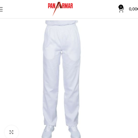
0
0,00
Κλίκ για μεγέθυνση