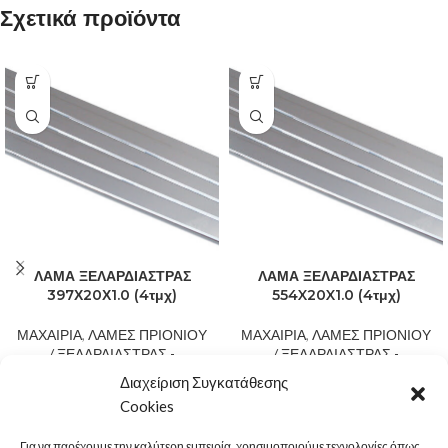
Σχετικά προϊόντα
ΛΑΜΑ ΞΕΛΑΡΔΙΑΣΤΡΑΣ
ΛΑΜΑ ΞΕΛΑΡΔΙΑΣΤΡΑΣ
397Χ20Χ1.0 (4τμχ)
554X20X1.0 (4τμχ)
ΜΑΧΑΙΡΙΑ
,
ΛΑΜΕΣ ΠΡΙΟΝΙΟΥ
ΜΑΧΑΙΡΙΑ
,
ΛΑΜΕΣ ΠΡΙΟΝΙΟΥ
/ ΞΕΛΑΡΔΙΑΣΤΡΑΣ -
/ ΞΕΛΑΡΔΙΑΣΤΡΑΣ -
ΠΡΙΟΝΟΚΟΡΔΕΛΕΣ
ΠΡΙΟΝΟΚΟΡΔΕΛΕΣ
Διαχείριση Συγκατάθεσης
45,00
€
45,00
€
Λάμα ξελαρδιάστρας Solingen
Λάμα ξελαρδιάστρας Solingen
Cookies
397Χ20Χ1.0mm
554X20X1.0mm
Ανθεκτική ανοξείδωτη κατασκευή
Ανθεκτική ανοξείδωτη κατασκευή
Για να παρέχουμε την καλύτερη εμπειρία, χρησιμοποιούμε τεχνολογίες όπως