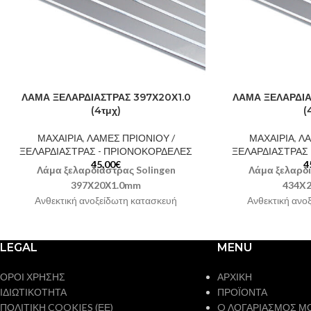
ΛΑΜΑ ΞΕΛΑΡΔΙΑΣΤΡΑΣ 397Χ20Χ1.0
ΛΑΜΑ ΞΕΛΑΡΔΙΑ
(4τμχ)
(
ΜΑΧΑΙΡΙΑ
,
ΛΑΜΕΣ ΠΡΙΟΝΙΟΥ /
ΜΑΧΑΙΡΙΑ
,
ΛΑ
ΞΕΛΑΡΔΙΑΣΤΡΑΣ - ΠΡΙΟΝΟΚΟΡΔΕΛΕΣ
ΞΕΛΑΡΔΙΑΣΤΡΑΣ
45,00
€
4
Λάμα ξελαρδιάστρας Solingen
Λάμα ξελαρδι
397Χ20Χ1.0mm
434X
Ανθεκτική ανοξείδωτη κατασκευή
Ανθεκτική ανο
Χώρα προέλευσης Γερμανία
Χώρα προέλ
Συσκευασία: 4 τεμάχια
Στην τιμή
Συσκευασία: 4
περιλαμβάνεται ΦΠΑ 24%
περιλαμβά
LEGAL
MENU
ΟΡΟΙ ΧΡΗΣΗΣ
ΑΡΧΙΚΗ
ΙΔΙΩΤΙΚΟΤΗΤΑ
ΠΡΟΪΟΝΤΑ
ΠΟΛΙΤΙΚΗ COOKIES (ΕΕ)
O ΛΟΓΑΡΙΑΣΜΟΣ Μ