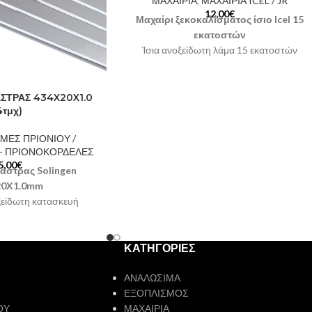
ΜΑΧΑΙΡΙΑ
,
ΜΑΧΑΙΡΙΑ ICEL / JR
12,00
€
Μαχαίρι ξεκοκαλίσματος ίσιο Icel 15
εκατοστών
Ίσια ανοξείδωτη λάμα 15 εκατοστών
Εργονομική λαβή
Χώρα προέλευσης Πορτογαλία
Χρώμα λαβής: Κόκκινο ή Κίτρινο
ΣΤΡΑΣ 434X20X1.0
4τμχ)
Κωδικός: 3918.15
Στην τιμή
περιλαμβάνεται ΦΠΑ 24%
ΜΕΣ ΠΡΙΟΝΙΟΥ /
 - ΠΡΙΟΝΟΚΟΡΔΕΛΕΣ
5,00
€
άστρας Solingen
20X1.0mm
ξείδωτη κατασκευή
ευσης Γερμανία
 τεμάχια
Στην τιμή
νεται ΦΠΑ 24%
ΚΑΤΗΓΟΡΙΕΣ
ΑΝΑΛΩΣΙΜΑ
ΕΞΟΠΛΙΣΜΟΣ
ΟΥ
ΜΑΧΑΙΡΙΑ