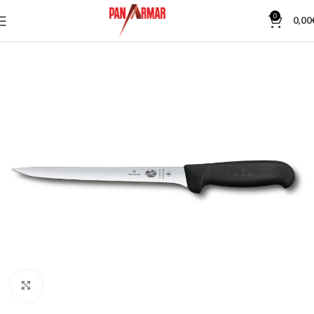
0
0,00
Κλίκ για μεγέθυνση