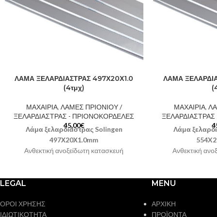
ΛΑΜΑ ΞΕΛΑΡΔΙΑΣΤΡΑΣ 497Χ20Χ1.0
ΛΑΜΑ ΞΕΛΑΡΔΙΑ
(4τμχ)
(
ΜΑΧΑΙΡΙΑ
,
ΛΑΜΕΣ ΠΡΙΟΝΙΟΥ /
ΜΑΧΑΙΡΙΑ
,
ΛΑ
ΞΕΛΑΡΔΙΑΣΤΡΑΣ - ΠΡΙΟΝΟΚΟΡΔΕΛΕΣ
ΞΕΛΑΡΔΙΑΣΤΡΑΣ
45,00
€
4
Λάμα ξελαρδιάστρας Solingen
Λάμα ξελαρδι
497Χ20Χ1.0mm
554X
Ανθεκτική ανοξείδωτη κατασκευή
Ανθεκτική ανο
Χώρα προέλευσης Γερμανία
Χώρα προέλ
Συσκευασία: 4 τεμάχια
Στην τιμή
Συσκευασία: 4
περιλαμβάνεται ΦΠΑ 24%
περιλαμβά
LEGAL
MENU
ΟΡΟΙ ΧΡΗΣΗΣ
ΑΡΧΙΚΗ
ΙΔΙΩΤΙΚΟΤΗΤΑ
ΠΡΟΪΟΝΤΑ