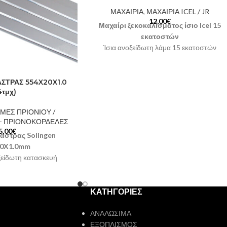
ΜΑΧΑΙΡΙΑ
,
ΜΑΧΑΙΡΙΑ ICEL / JR
12,00
€
Μαχαίρι ξεκοκαλίσματος ίσιο Icel 15
εκατοστών
Ίσια ανοξείδωτη λάμα 15 εκατοστών
Εργονομική λαβή
Χώρα προέλευσης Πορτογαλία
Χρώμα λαβής: Κόκκινο ή Κίτρινο
ΣΤΡΑΣ 554X20X1.0
4τμχ)
Κωδικός: 3918.15
Στην τιμή
περιλαμβάνεται ΦΠΑ 24%
ΜΕΣ ΠΡΙΟΝΙΟΥ /
 - ΠΡΙΟΝΟΚΟΡΔΕΛΕΣ
5,00
€
άστρας Solingen
20X1.0mm
ξείδωτη κατασκευή
ευσης Γερμανία
 τεμάχια
Στην τιμή
νεται ΦΠΑ 24%
ΚΑΤΗΓΟΡΙΕΣ
ΑΝΑΛΩΣΙΜΑ
ΕΞΟΠΛΙΣΜΟΣ