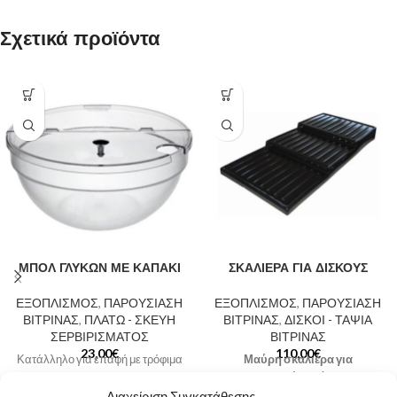
Σχετικά προϊόντα
ΜΠΟΛ ΓΛΥΚΩΝ ΜΕ ΚΑΠΑΚΙ
ΣΚΑΛΙΕΡΑ ΓΙΑ ΔΙΣΚΟΥΣ
ΕΞΟΠΛΙΣΜΟΣ
,
ΠΑΡΟΥΣΙΑΣΗ
ΕΞΟΠΛΙΣΜΟΣ
,
ΠΑΡΟΥΣΙΑΣΗ
ΒΙΤΡΙΝΑΣ
,
ΠΛΑΤΩ - ΣΚΕΥΗ
ΒΙΤΡΙΝΑΣ
,
ΔΙΣΚΟΙ - ΤΑΨΙΑ
ΣΕΡΒΙΡΙΣΜΑΤΟΣ
ΒΙΤΡΙΝΑΣ
23,00
€
110,00
€
Κατάλληλο για επαφή με τρόφιμα
Μαύρη σκαλιέρα για
όπως γλυκά του κουταλιού,
εντυπωσιακή εμφάνιση των
μαρμελάδες, sauce κλπ
Διαχείριση Συγκατάθεσης
δίσκων και προϊόντων στις