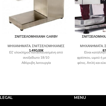
ΣΝΙΤΣΕΛΟΜΗΧΑΝΗ GARBY
ΣΝΙΤΣΕΛΟΜΗΧ
ΜΗΧΑΝΗΜΑΤΑ
,
ΣΝΙΤΣΕΛΟΜΗΧΑΝΕΣ
ΜΗΧΑΝΗΜΑΤΑ
,
1.490,00
€
87
Εξ' ολοκλήρου κατασκευασμένη από
Είναι κατάλλη
ανοξείδωτο 18/10
φρέσκου, ωμού ή μ
Αθόρυβη λειτουργία
φέτες. Απλή και εύκ
Εύκολη αφαίρεση κεφαλής μαχαιριών για
με ρελέ ασφαλε
καθαρισμό
μετάδοση της κί
Δυνατότητα τοποθέτησης κεφαλής για
εξαρτήματα αφαιρο
κόψιμο κοτόπουλου σε λωρίδες (ΤΥΠΟΣ :
εύκολα στο καθάρι
S 05 IN CH)
market, εστιατόρια
Διαθέτει: Διακόπτη τύπου Button On/Off
Εξ' ολοκλήρο
LEGAL
MENU
Διακόπτη έκτακτης ανάγκης για άμεσο
Με ρελέ ασφα
σταμάτημα του μηχανισμού της μηχανής
Απλή και εύ