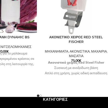
ΑΝΗ DYNAMIC BS
ΑΚΟΝΙΣΤΙΚΟ ΧΕΙΡΟΣ RED STEEL
FISCHER
ΣΝΙΤΣΕΛΟΜΗΧΑΝΕΣ
0,00
€
ΜΗΧΑΝΗΜΑΤΑ
,
ΑΚΟΝΙΣΤΙΚΑ
,
ΜΑΧΑΙΡΙΑ
,
λη για το μαλάκωμα
ΜΑΣΑΤΙΑ
αγειρεμένου κρέατος σε
75,00
€
Ακονιστικό χειρός Red Steel Fisher
ολη στη λειτουργία της,
Συσκευή με ανοξείδωτη βάση
ίας στο καπάκι και
Απλό στη χρήση, χωρίς ειδική εκπαίδευση
νησης με γρανάζι. Τα
Σταθερή γωνία των λεπίδων 30° για
ύνται εύκολα και είναι
ιδανικό ακόνισμα
σμα. Ιδανική για Super
Στην τιμή περιλαμβάνεται ΦΠΑ 24%
, κρεοπωλεία, catering.
υ inox κατασκευή
ΚΑΤΗΓΟΡΙΕΣ
λείας στο καπάκι
κολη λειτουργία