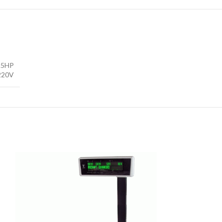
.5HP
220V