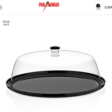
0
0,00
SOLD
OUT