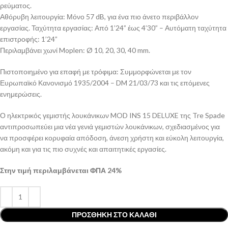
ρεύματος.
Αθόρυβη λειτουργία: Μόνο 57 dB, για ένα πιο άνετο περιβάλλον
εργασίας. Ταχύτητα εργασίας: Από 1’24” έως 4’30” – Αυτόματη ταχύτητα
επιστροφής: 1’24”
Περιλαμβάνει χωνί Moplen: Ø 10, 20, 30, 40 mm.
Πιστοποιημένο για επαφή με τρόφιμα: Συμμορφώνεται με τον
Ευρωπαϊκό Κανονισμό 1935/2004 – DM 21/03/73 και τις επόμενες
ενημερώσεις.
Ο ηλεκτρικός γεμιστής λουκάνικων MOD INS 15 DELUXE της Tre Spade
αντιπροσωπεύει μια νέα γενιά γεμιστών λουκάνικων, σχεδιασμένος για
να προσφέρει κορυφαία απόδοση, άνεση χρήστη και εύκολη λειτουργία,
ακόμη και για τις πιο συχνές και απαιτητικές εργασίες.
Στην τιμή περιλαμβάνεται ΦΠΑ 24%
ΠΡΟΣΘΉΚΗ ΣΤΟ ΚΑΛΆΘΙ