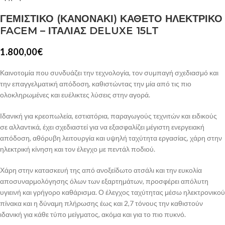
ΓΕΜΙΣΤΙΚΟ (ΚΑΝΟΝΑΚΙ) ΚΑΘΕΤΟ ΗΛΕΚΤΡΙΚΟ
FACEM – ΙΤΑΛΙΑΣ DELUXE 15LT
1.800,00
€
Καινοτομία που συνδυάζει την τεχνολογία, τον συμπαγή σχεδιασμό και
την επαγγελματική απόδοση, καθιστώντας την μία από τις πιο
ολοκληρωμένες και ευέλικτες λύσεις στην αγορά.
Ιδανική για κρεοπωλεία, εστιατόρια, παραγωγούς τεχνιτών και ειδικούς
σε αλλαντικά, έχει σχεδιαστεί για να εξασφαλίζει μέγιστη ενεργειακή
απόδοση, αθόρυβη λειτουργία και υψηλή ταχύτητα εργασίας, χάρη στην
ηλεκτρική κίνηση και τον έλεγχο με πεντάλ ποδιού.
Χάρη στην κατασκευή της από ανοξείδωτο ατσάλι και την ευκολία
αποσυναρμολόγησης όλων των εξαρτημάτων, προσφέρει απόλυτη
υγιεινή και γρήγορο καθάρισμα. Ο έλεγχος ταχύτητας μέσω ηλεκτρονικού
πίνακα και η δύναμη πλήρωσης έως και 2,7 τόνους την καθιστούν
ιδανική για κάθε τύπο μείγματος, ακόμα και για το πιο πυκνό.