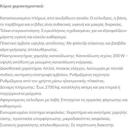
Κύρια χαρακτηριστικά:
Κατασκευασμένη πλήρως από ανοξείδωτο ατσάλι: Ο κύλινδρος, η βάση,
το περίβλημα και οι βίδες είναι ανθεκτικά, υγιεινά και μακράς διαρκείας.
Τέλεια στεγανοποίηση: Συγκολλήσεις σχεδιασμένες για να εξασφαλίζουν
μέγιστη υγιεινή και εύκολο καθάρισμα.
Πλαστικό έμβολο υψηλής απόδοσης: Με φλάντζα σιλικόνης και βαλβίδα
αέρα γρήγορης απελευθέρωσης.
Ηλεκτροκινητήρας χαμηλής κατανάλωσης: Κατανάλωση ισχύος 200 W –
υψηλή απόδοση με μειωμένη κατανάλωση ενέργειας.
Διαισθητικά χειριστήρια: Απλός πίνακας ελέγχου, λειτουργία με πεντάλ
ποδιού, αυτόματη επιστροφή εμβόλου. Ρυθμιζόμενη ταχύτητα:
Ρυθμιζόμενη από τον χρήστη μέσω ηλεκτρονικής πλακέτας.
Δύναμη πλήρωσης: Έως 2700 kg, κατάλληλη ακόμη και για στερεά ή
παχύρρευστα μείγματα.
Αφαιρούμενος κύλινδρος με λαβή: Επιταχύνει τις εργασίες φόρτωσης και
καθαρισμού.
Ενσωματωμένο σύστημα ασφαλείας: Χειριστήρια και κινητήρας χαμηλής
τάσης, προστασία υπερφόρτωσης, μικροδιακόπτες ασφαλείας.
Συσκευή χειροκίνητης απελευθέρωσης: Σε περίπτωση διακοπής