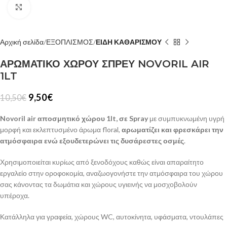
Κλίκ για μεγέθυνση
Αρχική σελίδα
ΕΞΟΠΛΙΣΜΟΣ
ΕΙΔΗ ΚΑΘΑΡΙΣΜΟΥ
ΑΡΩΜΑΤΙΚΟ ΧΩΡΟΥ ΣΠΡΕΥ NOVORIL AIR
1LT
9,50
€
10,50
€
Novoril air αποσμητικό χώρου 1lt, σε Spray
με συμπυκνωμένη υγρή
μορφή και εκλεπτυσμένο άρωμα floral,
αρωματίζει και φρεσκάρει την
ατμόσφαιρα ενώ εξουδετερώνει τις δυσάρεστες οσμές
.
Χρησιμοποιείται κυρίως από ξενοδόχους καθώς είναι απαραίτητο
εργαλείο στην οροφοκομία, αναζωογονήστε την ατμόσφαιρα του χώρου
σας κάνοντας τα δωμάτια και χώρους υγιεινής να μοσχοβολούν
υπέροχα.
Κατάλληλα για γραφεία, χώρους WC, αυτοκίνητα, υφάσματα, ντουλάπες