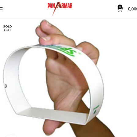
0
0,00
SOLD
OUT