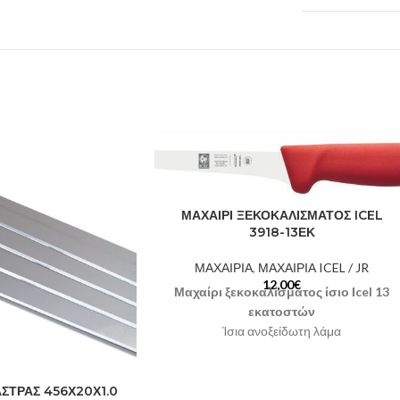
ΜΑΧΑΙΡΙ ΞΕΚΟΚΑΛΙΣΜΑΤΟΣ ICEL
3918-13ΕΚ
ΜΑΧΑΙΡΙΑ
,
ΜΑΧΑΙΡΙΑ ICEL / JR
12,00
€
Μαχαίρι ξεκοκαλίσματος ίσιο Ιcel 13
εκατοστών
Ίσια ανοξείδωτη λάμα
Εργονομική λαβή
Χώρα προέλευσης Πορτογαλία
Χρώμα λαβής: Κόκκινο-Κίτρινο-Μαύρο
ΣΤΡΑΣ 456Χ20Χ1.0