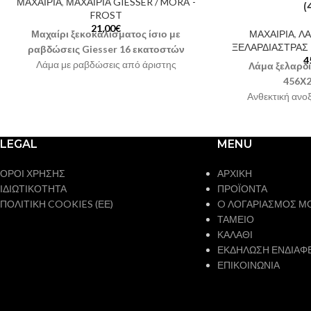
ΜΑΧΑΙΡΙΑ
,
ΜΑΧΑΙΡΙΑ GIESSER / MORA -
(
FROST
21,00
€
Μαχαίρι ξεκοκαλίσματος ίσιο με
ΜΑΧΑΙΡΙΑ
,
ΛΑ
ΞΕΛΑΡΔΙΑΣΤΡΑΣ
ραβδώσεις Giesser 16 εκατοστών
4
Λάμα με ραβδώσεις από άριστης
Λάμα ξελαρδι
ποιότητας ανοξείδωτο ατσάλι
456Χ
Σκληρή και ανθεκτική ίσια λάμα
Ανθεκτική ανο
Εργονομική λαβή σε μαύρο χρώμα
Χώρα προέλ
Χώρα προέλευσης: Γερμανία
Συσκευασία: 4
Κωδικός: 3105-16 wwl
Στην τιμή
περιλαμβάν
LEGAL
MENU
περιλαμβάνεται ΦΠΑ 24%
ΟΡΟΙ ΧΡΗΣΗΣ
ΑΡΧΙΚΗ
ΙΔΙΩΤΙΚΟΤΗΤΑ
ΠΡΟΪΟΝΤΑ
ΠΟΛΙΤΙΚΗ COOKIES (ΕΕ)
O ΛΟΓΑΡΙΑΣΜΟΣ Μ
ΤΑΜΕΙΟ
ΚΑΛΑΘΙ
ΕΚΔΗΛΩΣΗ ΕΝΔΙΑΦ
ΕΠΙΚΟΙΝΩΝΙΑ