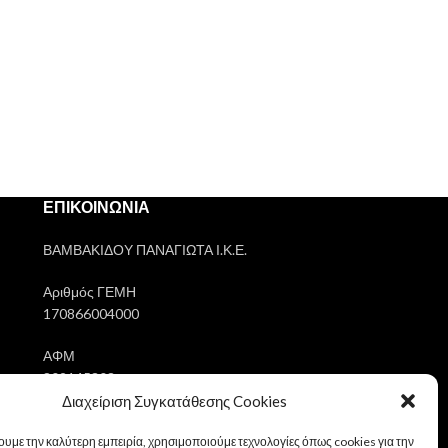
ΜΑΧΑΙΡΙΑ
ΞΕΛΑΡΔΙΑΣΤΡ
Σπαθόλαμες 
περιλαμ
ΕΠΙΚΟΙΝΩΝΙΑ
ΒΑΜΒΑΚΙΔΟΥ ΠΑΝΑΓΙΩΤΑ Ι.Κ.Ε.
Αριθμός ΓΕΜΗ
170866004000
ΑΦΜ
802145303
Διαχείριση Συγκατάθεσης Cookies
Ημ/νία Σύστασης
30/05/2023
ουμε την καλύτερη εμπειρία, χρησιμοποιούμε τεχνολογίες όπως cookies για την