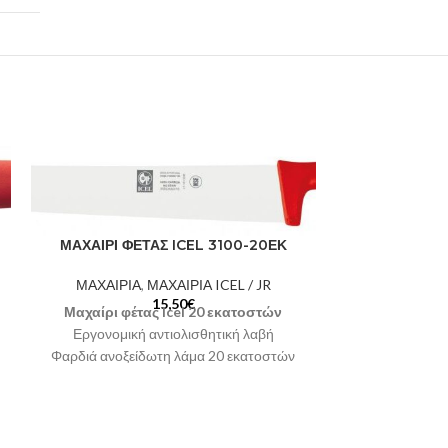
ΜΑΧΑΙΡΙ ΦΕΤΑΣ ICEL 3100-20ΕΚ
ΜΑΧΑΙΡΙΑ
,
ΜΑΧΑΙΡΙΑ ICEL / JR
15,50
€
Μαχαίρι φέτας Icel 20 εκατοστών
Εργονομική αντιολισθητική λαβή
Φαρδιά ανοξείδωτη λάμα 20 εκατοστών
Χώρα προέλευσης Πορτογαλία
Χρώμα Λαβής: Κόκκινο
Κωδικός: 3100-20ΕΚ
ΣΠΑΘΟΛΑ