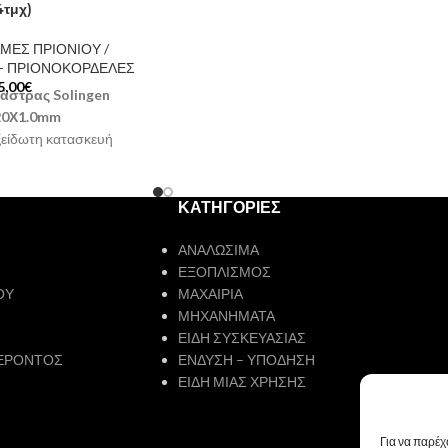
4τμχ)
Κωδικός: 3918-13
Στην τιμή
περιλαμβάνεται ΦΠΑ 24%
ΜΕΣ ΠΡΙΟΝΙΟΥ /
 - ΠΡΙΟΝΟΚΟΡΔΕΛΕΣ
5,00
€
άστρας Solingen
20Χ1.0mm
ξείδωτη κατασκευή
ευσης Γερμανία
 τεμάχια
Στην τιμή
εται ΦΠΑ 24%
ΚΑΤΗΓΟΡΙΕΣ
ΑΝΑΛΩΣΙΜΑ
ΕΞΟΠΛΙΣΜΟΣ
ΟΥ
ΜΑΧΑΙΡΙΑ
ΜΗΧΑΝΗΜΑΤΑ
ΕΙΔΗ ΣΥΣΚΕΥΑΣΙΑΣ
ΕΡΟΝΤΟΣ
ΕΝΔΥΣΗ – ΥΠΟΔΗΣΗ
ΕΙΔΗ ΜΙΑΣ ΧΡΗΣΗΣ
Για να παρέχ