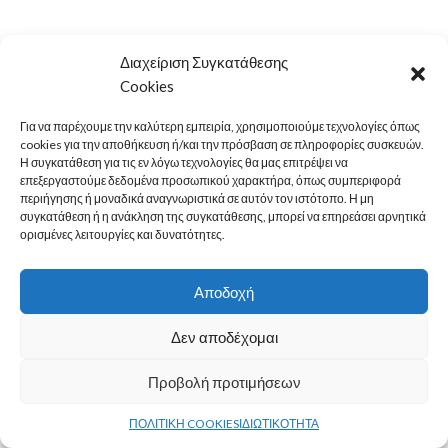
Διαχείριση Συγκατάθεσης
LEGAL
Cookies
MENU
Για να παρέχουμε την καλύτερη εμπειρία, χρησιμοποιούμε τεχνολογίες όπως
cookies για την αποθήκευση ή/και την πρόσβαση σε πληροφορίες συσκευών.
ΚΑΤΗΓΟΡΙΕΣ
Η συγκατάθεση για τις εν λόγω τεχνολογίες θα μας επιτρέψει να
επεξεργαστούμε δεδομένα προσωπικού χαρακτήρα, όπως συμπεριφορά
ΕΠΙΚΟΙΝΩΝΙΑ
περιήγησης ή μοναδικά αναγνωριστικά σε αυτόν τον ιστότοπο. Η μη
συγκατάθεση ή η ανάκληση της συγκατάθεσης, μπορεί να επηρεάσει αρνητικά
ορισμένες λειτουργίες και δυνατότητες.
© 2022
PAN-ARMAR
Αποδοχή
Δεν αποδέχομαι
Προβολή προτιμήσεων
0
ΠΟΛΙΤΙΚΗ COOKIES
ΙΔΙΩΤΙΚΟΤΗΤΑ
τάστημα
Filters
Ο λογαριασμός μου
Καλάθι