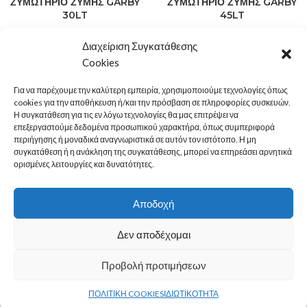
ΖΥΜΩΤΗΡΙΟ ΖΥΜΗΣ GARBY
ΖΥΜΩΤΗΡΙΟ ΖΥΜΗΣ GARBY
30LT
45LT
ΜΗΧΑΝΗΜΑΤΑ
,
ΖΥΜΩΤΗΡΙΑ -
ΜΗΧΑΝΗΜΑΤΑ
,
ΖΥΜΩΤΗΡΙΑ -
Διαχείριση Συγκατάθεσης
ΒΑΡΕΛΕΣ ΜΑΛΑΞΗΣ
ΒΑΡΕΛΕΣ ΜΑΛΑΞΗΣ
Cookies
Για να παρέχουμε την καλύτερη εμπειρία, χρησιμοποιούμε τεχνολογίες όπως
1
2
→
cookies για την αποθήκευση ή/και την πρόσβαση σε πληροφορίες συσκευών.
Η συγκατάθεση για τις εν λόγω τεχνολογίες θα μας επιτρέψει να
LEGAL
επεξεργαστούμε δεδομένα προσωπικού χαρακτήρα, όπως συμπεριφορά
περιήγησης ή μοναδικά αναγνωριστικά σε αυτόν τον ιστότοπο. Η μη
MENU
συγκατάθεση ή η ανάκληση της συγκατάθεσης, μπορεί να επηρεάσει αρνητικά
ορισμένες λειτουργίες και δυνατότητες.
ΚΑΤΗΓΟΡΙΕΣ
Αποδοχή
ΕΠΙΚΟΙΝΩΝΙΑ
Δεν αποδέχομαι
Προβολή προτιμήσεων
© 2022
PAN-ARMAR
0
ΠΟΛΙΤΙΚΗ COOKIES
ΙΔΙΩΤΙΚΟΤΗΤΑ
τάστημα
Filters
Ο λογαριασμός μου
Καλάθι