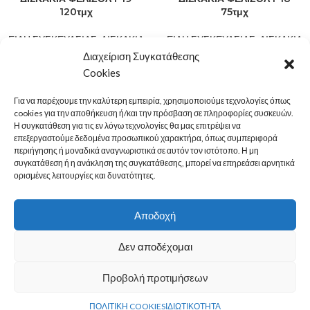
120τμχ
75τμχ
ΕΙΔΗ ΣΥΣΚΕΥΑΣΙΑΣ
,
ΔΙΣΚΑΚΙΑ
ΕΙΔΗ ΣΥΣΚΕΥΑΣΙΑΣ
,
ΔΙΣΚΑΚΙΑ
ΦΕΛΙΖΟΛ
ΦΕΛΙΖΟΛ
Διαχείριση Συγκατάθεσης
22,80
€
10,00
€
–
10,50
€
Cookies
Για να παρέχουμε την καλύτερη εμπειρία, χρησιμοποιούμε τεχνολογίες όπως
1
2
→
cookies για την αποθήκευση ή/και την πρόσβαση σε πληροφορίες συσκευών.
Η συγκατάθεση για τις εν λόγω τεχνολογίες θα μας επιτρέψει να
LEGAL
επεξεργαστούμε δεδομένα προσωπικού χαρακτήρα, όπως συμπεριφορά
περιήγησης ή μοναδικά αναγνωριστικά σε αυτόν τον ιστότοπο. Η μη
MENU
συγκατάθεση ή η ανάκληση της συγκατάθεσης, μπορεί να επηρεάσει αρνητικά
ορισμένες λειτουργίες και δυνατότητες.
ΚΑΤΗΓΟΡΙΕΣ
Αποδοχή
ΕΠΙΚΟΙΝΩΝΙΑ
Δεν αποδέχομαι
Προβολή προτιμήσεων
© 2022
PAN-ARMAR
0
ΠΟΛΙΤΙΚΗ COOKIES
ΙΔΙΩΤΙΚΟΤΗΤΑ