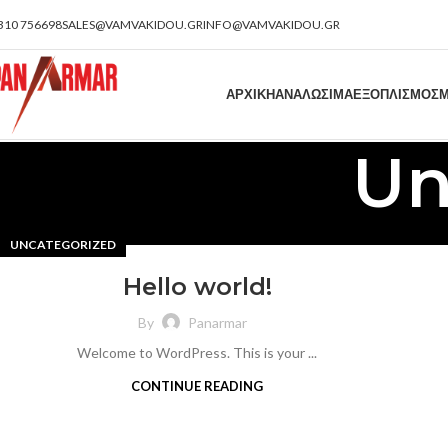
310 756698
SALES@VAMVAKIDOU.GR
INFO@VAMVAKIDOU.GR
ΑΡΧΙΚΗ
ΑΝΑΛΩΣΙΜΑ
ΕΞΟΠΛΙΣΜΟΣ
Μ
Un
UNCATEGORIZED
Hello world!
By
Panarmar
Welcome to WordPress. This is your ...
CONTINUE READING