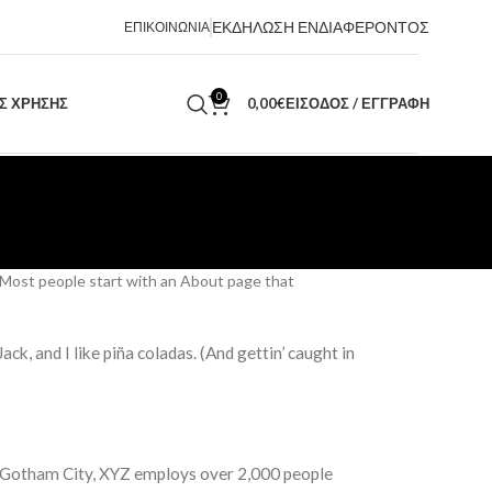
ΕΚΔΗΛΩΣΗ ΕΝΔΙΑΦΕΡΟΝΤΟΣ
ΕΠΙΚΟΙΝΩΝΙΑ
0
ΑΣ ΧΡΗΣΗΣ
0,00
€
ΕΊΣΟΔΟΣ / ΕΓΓΡΑΦΉ
). Most people start with an About page that
ck, and I like piña coladas. (And gettin’ caught in
n Gotham City, XYZ employs over 2,000 people