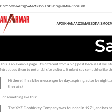
310 756698
SALES@VAMVAKIDOU.GR
INFO@VAMVAKIDOU.GR
ΑΡΧΙΚΗ
ΑΝΑΛΩΣΙΜΑ
ΕΞΟΠΛΙΣΜΟΣ
Μ
S
This is an example page. It’s different from a blog post because it will 
introduces them to potential site visitors. It might say something like th
Hi there! I’m a bike messenger by day, aspiring actor by night, a
the rain.)
…or something like this:
The XYZ Doohickey Company was founded in 1971, and has been