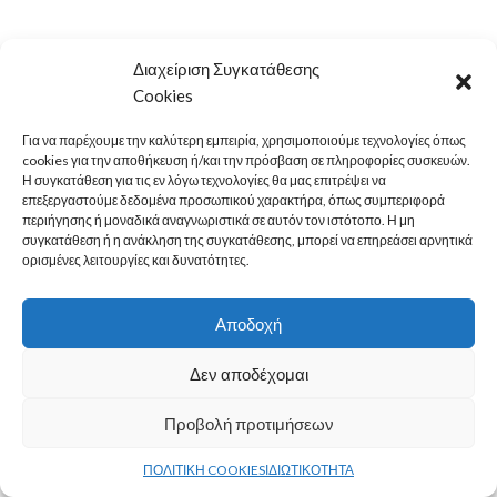
Διαχείριση Συγκατάθεσης
LEGAL
Cookies
MENU
Για να παρέχουμε την καλύτερη εμπειρία, χρησιμοποιούμε τεχνολογίες όπως
cookies για την αποθήκευση ή/και την πρόσβαση σε πληροφορίες συσκευών.
ΚΑΤΗΓΟΡΙΕΣ
Η συγκατάθεση για τις εν λόγω τεχνολογίες θα μας επιτρέψει να
επεξεργαστούμε δεδομένα προσωπικού χαρακτήρα, όπως συμπεριφορά
ΕΠΙΚΟΙΝΩΝΙΑ
περιήγησης ή μοναδικά αναγνωριστικά σε αυτόν τον ιστότοπο. Η μη
συγκατάθεση ή η ανάκληση της συγκατάθεσης, μπορεί να επηρεάσει αρνητικά
ορισμένες λειτουργίες και δυνατότητες.
© 2022
PAN-ARMAR
Αποδοχή
Δεν αποδέχομαι
Προβολή προτιμήσεων
0
ΠΟΛΙΤΙΚΗ COOKIES
ΙΔΙΩΤΙΚΟΤΗΤΑ
τάστημα
Ο λογαριασμός μου
Καλάθι