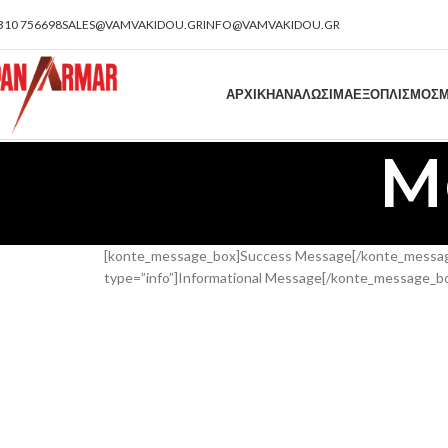
310 756698
SALES@VAMVAKIDOU.GR
INFO@VAMVAKIDOU.GR
ΑΡΧΙΚΗ
ΑΝΑΛΩΣΙΜΑ
ΕΞΟΠΛΙΣΜΟΣ
Μ
M
[konte_message_box]Success Message[/konte_messag
type=”info”]Informational Message[/konte_message_