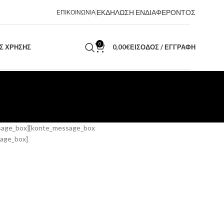
ΕΚΔΗΛΩΣΗ ΕΝΔΙΑΦΕΡΟΝΤΟΣ
ΕΠΙΚΟΙΝΩΝΙΑ
0
ΑΣ ΧΡΗΣΗΣ
0,00
€
ΕΊΣΟΔΟΣ / ΕΓΓΡΑΦΉ
sage_box][konte_message_box
sage_box]